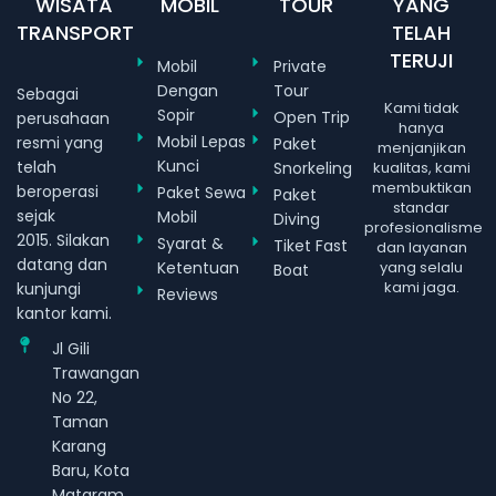
WISATA
MOBIL
TOUR
YANG
TRANSPORT
TELAH
TERUJI
Mobil
Private
Dengan
Tour
Sebagai
Kami tidak
Sopir
Open Trip
perusahaan
hanya
Mobil Lepas
resmi yang
Paket
menjanjikan
Kunci
telah
Snorkeling
kualitas, kami
membuktikan
beroperasi
Paket Sewa
Paket
standar
sejak
Mobil
Diving
profesionalisme
2015. Silakan
Syarat &
Tiket Fast
dan layanan
datang dan
Ketentuan
yang selalu
Boat
kami jaga.
kunjungi
Reviews
kantor kami.
Jl Gili
Trawangan
No 22,
Taman
Karang
Baru, Kota
Mataram