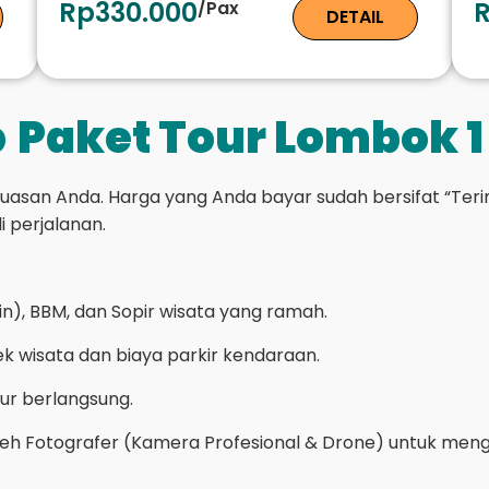
Rp330.000
/Pax
DETAIL
p
Paket Tour Lombok 1
n Anda. Harga yang Anda bayar sudah bersifat “Terima 
i perjalanan.
n), BBM, dan Sopir wisata yang ramah.
k wisata dan biaya parkir kendaraan.
our berlangsung.
leh Fotografer (Kamera Profesional & Drone) untuk me