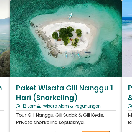
n
Paket Wisata Gili Nanggu 1
P
Hari (Snorkeling)
12 Jam
Wisata Alam & Pegunungan
Tour Gili Nanggu, Gili Sudak & Gili Kedis.
M
Private snorkeling sepuasnya.
B