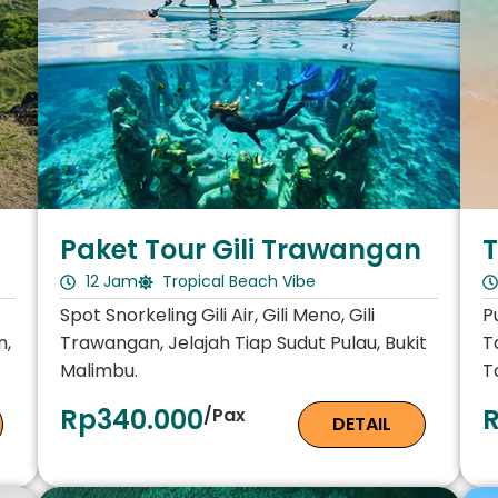
T
Paket Tour Gili Trawangan
12 Jam
Tropical Beach Vibe
P
Spot Snorkeling Gili Air, Gili Meno, Gili
T
n,
Trawangan, Jelajah Tiap Sudut Pulau, Bukit
T
Malimbu.
Rp340.000
/Pax
DETAIL