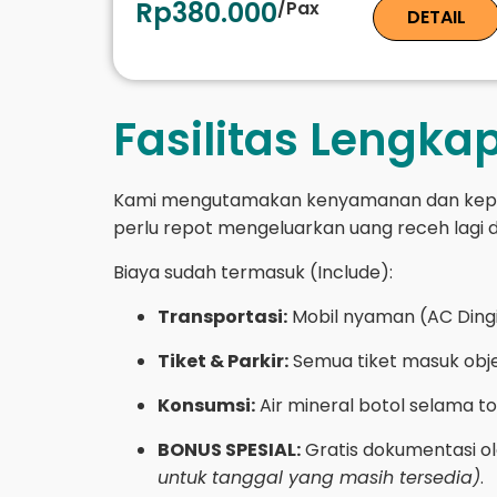
Rp380.000
/Pax
DETAIL
Fasilitas Lengka
Kami mengutamakan kenyamanan dan kepuasa
perlu repot mengeluarkan uang receh lagi d
Biaya sudah termasuk (Include):
Transportasi:
Mobil nyaman (AC Dingi
Tiket & Parkir:
Semua tiket masuk obje
Konsumsi:
Air mineral botol selama t
BONUS SPESIAL:
Gratis dokumentasi o
untuk tanggal yang masih tersedia)
.