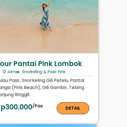
our Pantai Pink Lombok
12 Jam
Snorkeling & Pasir Pink
ulau Pasir, Snorkeling Gili Petelu, Pantai
angsi (Pink Beach), Gili Gambir, Tebing
anjung Ringgit.
Rp300.000
/Pax
DETAIL