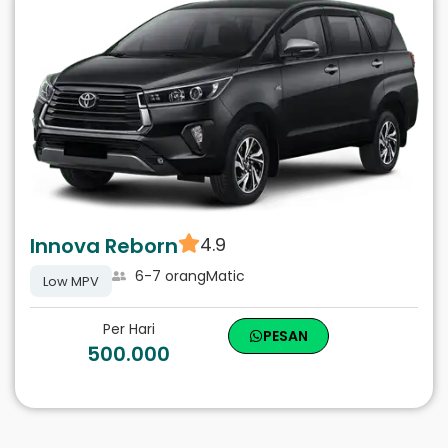
Innova Reborn
4.9
6-7 orang
Matic
Low MPV
Per Hari
PESAN
500.000