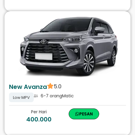
New Avanza
5.0
6-7 orang
Matic
Low MPV
Per Hari
PESAN
400.000