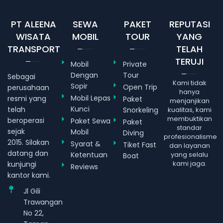
PT ALEENA
SEWA
PAKET
REPUTASI
WISATA
MOBIL
TOUR
YANG
TRANSPORT
TELAH
TERUJI
Mobil
Private
Dengan
Tour
Sebagai
Kami tidak
Sopir
Open Trip
perusahaan
hanya
Mobil Lepas
resmi yang
Paket
menjanjikan
Kunci
telah
Snorkeling
kualitas, kami
membuktikan
beroperasi
Paket Sewa
Paket
standar
sejak
Mobil
Diving
profesionalisme
2015. Silakan
Syarat &
Tiket Fast
dan layanan
datang dan
Ketentuan
yang selalu
Boat
kami jaga.
kunjungi
Reviews
kantor kami.
Jl Gili
Trawangan
No 22,