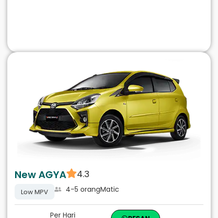
New AGYA
4.3
4-5 orang
Matic
Low MPV
Per Hari