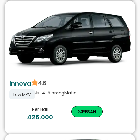
Innova
4.6
4-5 orang
Matic
Low MPV
Per Hari
PESAN
425.000