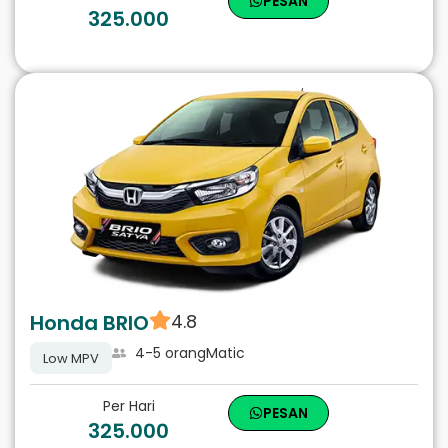
PESAN
325.000
Honda BRIO
4.8
4-5 orang
Matic
Low MPV
Per Hari
PESAN
325.000