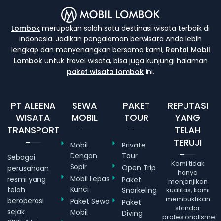
Lombok
merupakan salah satu destinasi wisata terbaik di
Indonesia. Jadikan pengalaman berwisata Anda lebih
lengkap dan menyenangkan bersama kami,
Rental Mobil
Lombok
untuk travel wisata, bisa juga kunjungi halaman
paket wisata lombok
ini.
PT ALEENA
SEWA
PAKET
REPUTASI
WISATA
MOBIL
TOUR
YANG
TRANSPORT
TELAH
TERUJI
Mobil
Private
Dengan
Tour
Sebagai
Kami tidak
Sopir
Open Trip
perusahaan
hanya
Mobil Lepas
resmi yang
Paket
menjanjikan
Kunci
telah
Snorkeling
kualitas, kami
membuktikan
beroperasi
Paket Sewa
Paket
standar
sejak
Mobil
Diving
profesionalisme