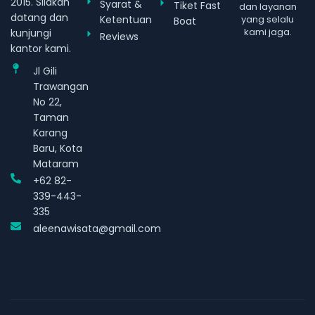
2015. Silakan
Syarat &
Tiket Fast
dan layanan
datang dan
Ketentuan
yang selalu
Boat
kami jaga.
kunjungi
Reviews
kantor kami.
Jl Gili
Trawangan
No 22,
Taman
Karang
Baru, Kota
Mataram
+62 82-
339-443-
335
aleenawisata@gmail.com