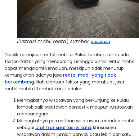
Ilustrasi mobil rental, sumber
unsplash
Dibalik kemajuan rental mobil di Pulau Lombok, tentu ada
faktor-faktor yang mendorong sehingga bisnis rental mobil
dapat mengalami kemajuan, meskipun tidak menutup
kemungkinan adanya jasa
rental mobil yang tidak
berkembang
. Nah diantara faktor yang membuat jasa
rental mobil di Lombok maju adalah :
Meningkatnya wisatawan yang berkunjung ke Pulau
lombok baik wisatawan domestik maupun wisatawan
mancanegara.
Meningkatnya permintaan wisatawan terhadap mobil
sebagai
alat transportasi wisata
, khususnya
wisatawan dalam jumlah banyak atau lebih dari satu