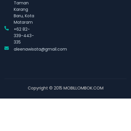
Taman
Karang
Baru, Kota
Mataram
+62 82-
339-443-
335
aleenawisata@gmail.com
Copyright © 2015 MOBILLOMBOK.COM