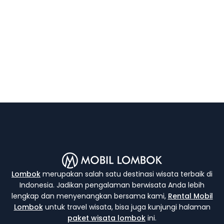
Lombok
merupakan salah satu destinasi wisata terbaik di
Indonesia. Jadikan pengalaman berwisata Anda lebih
lengkap dan menyenangkan bersama kami,
Rental Mobil
Lombok
untuk travel wisata, bisa juga kunjungi halaman
paket wisata lombok
ini.