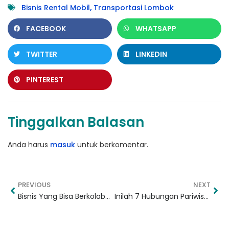
Bisnis Rental Mobil
,
Transportasi Lombok
FACEBOOK
WHATSAPP
TWITTER
LINKEDIN
PINTEREST
Tinggalkan Balasan
Anda harus
masuk
untuk berkomentar.
PREVIOUS
NEXT
Bisnis Yang Bisa Berkolaborasi Dengan Usaha Rental Mobil di Lombok
Inilah 7 Hubungan Pariwisata Lombok dan Bisnis Rental Mobil