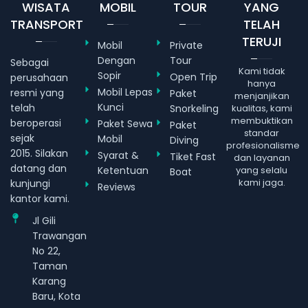
WISATA
MOBIL
TOUR
YANG
TRANSPORT
TELAH
TERUJI
Mobil
Private
Dengan
Tour
Sebagai
Kami tidak
Sopir
Open Trip
perusahaan
hanya
Mobil Lepas
resmi yang
Paket
menjanjikan
Kunci
telah
Snorkeling
kualitas, kami
membuktikan
beroperasi
Paket Sewa
Paket
standar
sejak
Mobil
Diving
profesionalisme
2015. Silakan
Syarat &
Tiket Fast
dan layanan
datang dan
Ketentuan
yang selalu
Boat
kami jaga.
kunjungi
Reviews
kantor kami.
Jl Gili
Trawangan
No 22,
Taman
Karang
Baru, Kota