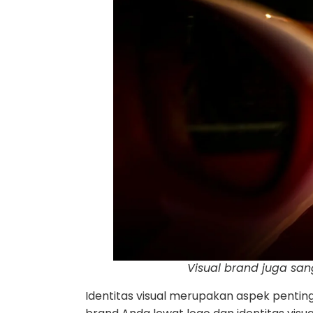
Visual brand juga sa
Identitas visual merupakan aspek penti