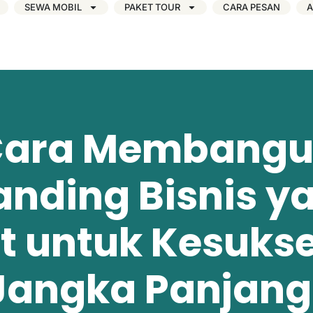
SEWA MOBIL
PAKET TOUR
CARA PESAN
A
ara Membang
anding Bisnis y
t untuk Kesuks
Jangka Panjan