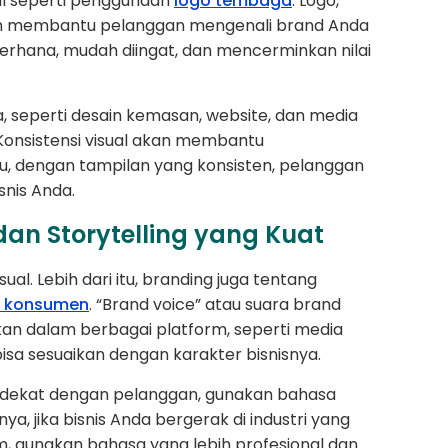
ual seperti penggunaan
logo tembaga
. Logo,
kan membantu pelanggan mengenali brand Anda
erhana, mudah diingat, dan mencerminkan nilai
ya, seperti desain kemasan, website, dan media
. Konsistensi visual akan membantu
tu, dengan tampilan yang konsisten, pelanggan
snis Anda.
dan Storytelling yang Kuat
al. Lebih dari itu, branding juga tentang
n konsumen
. “Brand voice” atau suara brand
an dalam berbagai platform, seperti media
isa sesuaikan dengan karakter bisnisnya.
an dekat dengan pelanggan, gunakan bahasa
a, jika bisnis Anda bergerak di industri yang
m, gunakan bahasa yang lebih profesional dan