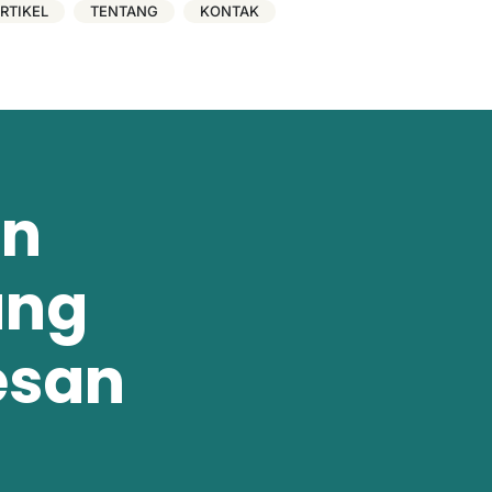
RTIKEL
TENTANG
KONTAK
un
ang
esan
g