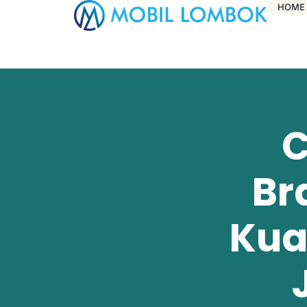
HOME
C
Br
Kua