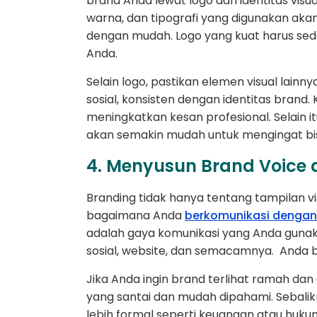
brand Anda lewat logo dan identitas vis
warna, dan tipografi yang digunakan a
dengan mudah. Logo yang kuat harus sed
Anda.
Selain logo, pastikan elemen visual lainn
sosial, konsisten dengan identitas brand
meningkatkan kesan profesional. Selain i
akan semakin mudah untuk mengingat bi
4. Menyusun Brand Voice 
Branding tidak hanya tentang tampilan visu
bagaimana Anda
berkomunikasi denga
adalah gaya komunikasi yang Anda gunak
sosial, website, dan semacamnya. Anda b
Jika Anda ingin brand terlihat ramah d
yang santai dan mudah dipahami. Sebalikny
lebih formal seperti keuangan atau huku