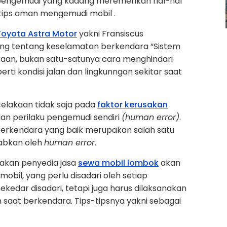
 pengemudi yang kadang meremehkan hal-hal
u tips aman mengemudi mobil .
Toyota Astra Motor
yakni Fransiscus
ng tentang keselamatan berkendara “Sistem
raan, bukan satu-satunya cara menghindari
perti kondisi jalan dan lingkunngan sekitar saat
ecelakaan tidak saja pada
faktor kerusakan
an perilaku pengemudi sendiri
(human error)
.
berkendara yang baik merupakan salah satu
abkan oleh
human error
.
akan penyedia jasa
sewa mobil lombok
akan
il, yang perlu disadari oleh setiap
kedar disadari, tetapi juga harus dilaksanakan
aat berkendara. Tips-tipsnya yakni sebagai