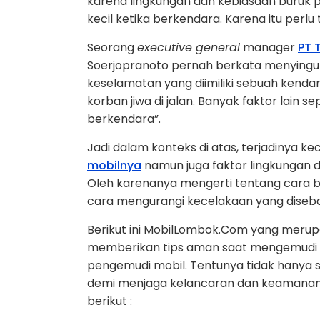
karena lingkungan dan kebiasaan buruk
kecil ketika berkendara. Karena itu perl
Seorang
executive general
manager
PT 
Soerjopranoto pernah berkata menyingu
keselamatan yang diimiliki sebuah kenda
korban jiwa di jalan. Banyak faktor lain se
berkendara”.
Jadi dalam konteks di atas, terjadinya k
mobilnya
namun juga faktor lingkungan d
Oleh karenanya mengerti tentang cara 
cara mengurangi kecelakaan yang diseb
Berikut ini MobilLombok.Com yang merup
memberikan tips aman saat mengemudi mob
pengemudi mobil. Tentunya tidak hanya se
demi menjaga kelancaran dan keamanan s
berikut :