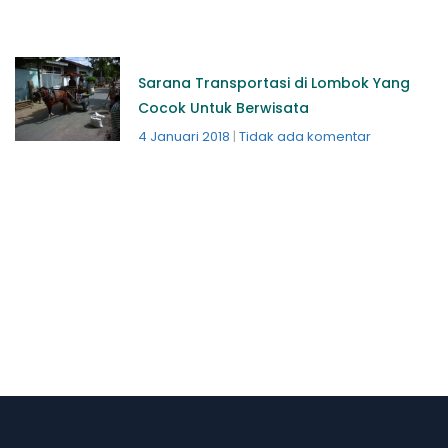
Sarana Transportasi di Lombok Yang
Cocok Untuk Berwisata
4 Januari 2018
Tidak ada komentar