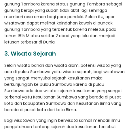
gunung Tambora karena status gunung Tambora sebagai
gunung berapi yang sudah tidak aktif lagi sehingga
memberi rasa aman bagi para pendaki. Selain itu, agar
wisatawan dapat melihat keindahan kawah di puncak
gunung Tambora yang terbentuk karena meletus pada
tahun 1815 M atau sekitar 2 abad yang lalu dan menjadi
letusan terbesar di Dunia.
3. Wisata Sejarah
Selain wisata bahari dan wisata alam, potensi wisata yang
ada di pulau Sumbawa yaitu wisata sejarah, bagi wisatawan
yang sangat menyukai sejarah kesultanan maka
berkunjunglah ke pulau Sumbawa karena di pulau
Sumbawa ada dua wisata sejarah kesultanan yang sangat
terkenal yaitu Kesultanan Sumbawa yang berada di pusat
kota dari kabupaten Sumbawa dan Kesultanan Bima yang
berada di pusat kota dari kota Bima.
Bagi wisatawan yang ingin berwisata sambil mencari ilmu
pengetahuan tentang sejarah dua kesultanan tersebut