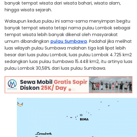
banyak tempat wisata dari wisata bahari, wisata alam,
hingga wisata sejarah.
Walaupun kedua pulau ini sama-sama menyimpan begitu
banyak tempat wisata tetapi nama pulau Lombok sebagai
tempat wisata lebih banyak dikenal oleh masyarakat
umum dibandingkan
pulau Sumbawa
. Padahal jika melihat
luas wilayah pulau Sumbawa malahan tiga kali lipat lebih
besar dari luas pulau Lombok, luas pulau Lombok 4.725 km2
sedangkan luas pulau Sumbawa 15.448 km2, itu artinya luas
pulau Lombok 30,58% dari luas pulau Sumbawa.