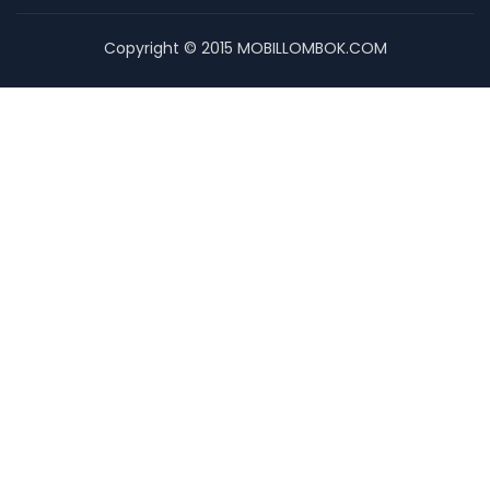
Copyright © 2015 MOBILLOMBOK.COM