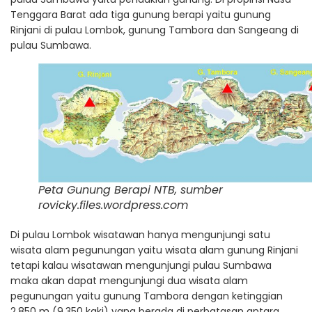
Tenggara Barat ada tiga gunung berapi yaitu gunung
Rinjani di pulau Lombok, gunung Tambora dan Sangeang di
pulau Sumbawa.
Peta Gunung Berapi NTB, sumber
rovicky.files.wordpress.com
Di pulau Lombok wisatawan hanya mengunjungi satu
wisata alam pegunungan yaitu wisata alam gunung Rinjani
tetapi kalau wisatawan mengunjungi pulau Sumbawa
maka akan dapat mengunjungi dua wisata alam
pegunungan yaitu gunung Tambora dengan ketinggian
2.850 m (9.350 kaki) yang berada di perbatasan antara