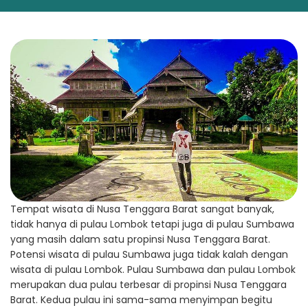
Tempat wisata di Nusa Tenggara Barat sangat banyak,
tidak hanya di pulau Lombok tetapi juga di pulau Sumbawa
yang masih dalam satu propinsi Nusa Tenggara Barat.
Potensi wisata di pulau Sumbawa juga tidak kalah dengan
wisata di pulau Lombok. Pulau Sumbawa dan pulau Lombok
merupakan dua pulau terbesar di propinsi Nusa Tenggara
Barat. Kedua pulau ini sama-sama menyimpan begitu