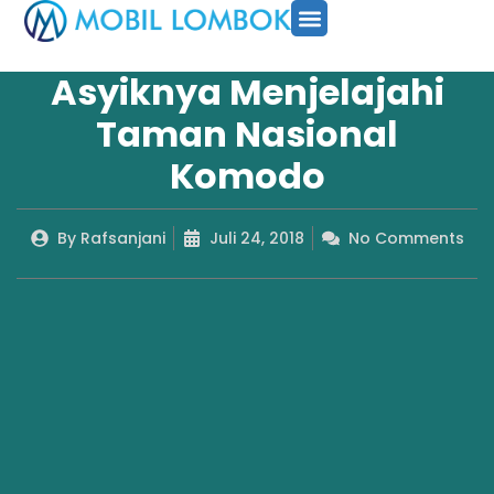
SEWA MOBIL
PAKET TOUR
CARA PESAN
Asyiknya Menjelajahi
Taman Nasional
Komodo
By
Rafsanjani
Juli 24, 2018
No Comments