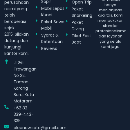
Sopir
Open Trip
perusahaan
hanya
Mobil Lepas
resmi yang
Paket
menjanjikan
Kunci
telah
Snorkeling
kualitas, kami
membuktikan
beroperasi
Paket Sewa
Paket
standar
sejak
Mobil
Diving
profesionalisme
2015. Silakan
Syarat &
Tiket Fast
dan layanan
datang dan
Ketentuan
yang selalu
Boat
kami jaga.
kunjungi
Reviews
kantor kami.
Jl Gili
Trawangan
No 22,
Taman
Karang
Baru, Kota
Mataram
+62 82-
339-443-
335
aleenawisata@gmail.com