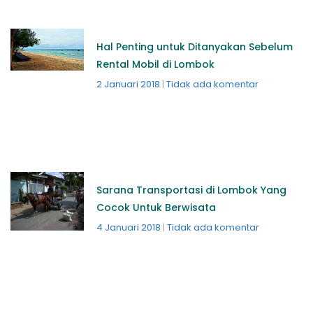
Hal Penting untuk Ditanyakan Sebelum
Rental Mobil di Lombok
2 Januari 2018
Tidak ada komentar
Sarana Transportasi di Lombok Yang
Cocok Untuk Berwisata
4 Januari 2018
Tidak ada komentar