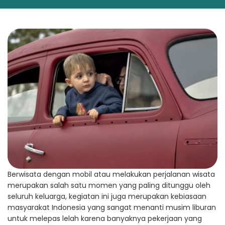
Berwisata dengan mobil atau melakukan perjalanan wisata
merupakan salah satu momen yang paling ditunggu oleh
seluruh keluarga, kegiatan ini juga merupakan kebiasaan
masyarakat Indonesia yang sangat menanti musim liburan
untuk melepas lelah karena banyaknya pekerjaan yang