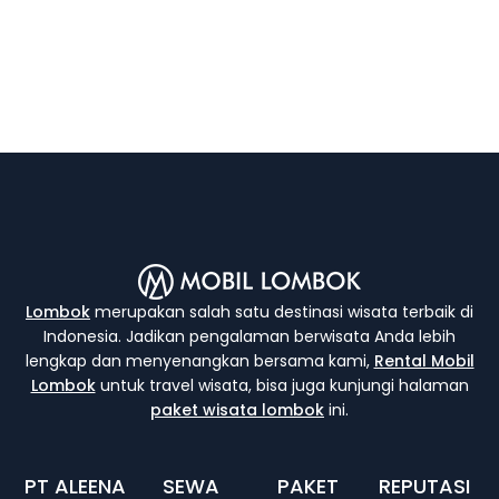
Lombok
merupakan salah satu destinasi wisata terbaik di
Indonesia. Jadikan pengalaman berwisata Anda lebih
lengkap dan menyenangkan bersama kami,
Rental Mobil
Lombok
untuk travel wisata, bisa juga kunjungi halaman
paket wisata lombok
ini.
PT ALEENA
SEWA
PAKET
REPUTASI