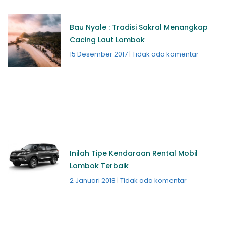
Bau Nyale : Tradisi Sakral Menangkap
Cacing Laut Lombok
15 Desember 2017
Tidak ada komentar
Inilah Tipe Kendaraan Rental Mobil
Lombok Terbaik
2 Januari 2018
Tidak ada komentar