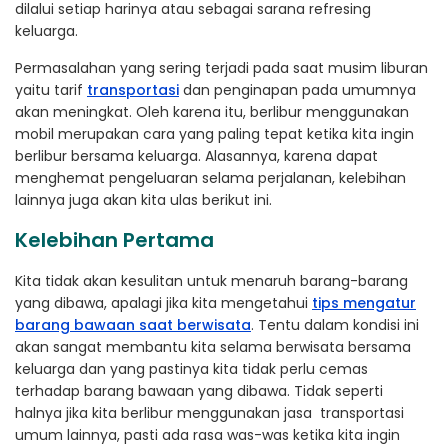
dilalui setiap harinya atau sebagai sarana refresing
keluarga.
Permasalahan yang sering terjadi pada saat musim liburan
yaitu tarif
transportasi
dan penginapan pada umumnya
akan meningkat. Oleh karena itu, berlibur menggunakan
mobil merupakan cara yang paling tepat ketika kita ingin
berlibur bersama keluarga. Alasannya, karena dapat
menghemat pengeluaran selama perjalanan, kelebihan
lainnya juga akan kita ulas berikut ini.
Kelebihan Pertama
Kita tidak akan kesulitan untuk menaruh barang-barang
yang dibawa, apalagi jika kita mengetahui
tips mengatur
barang bawaan saat berwisata
. Tentu dalam kondisi ini
akan sangat membantu kita selama berwisata bersama
keluarga dan yang pastinya kita tidak perlu cemas
terhadap barang bawaan yang dibawa. Tidak seperti
halnya jika kita berlibur menggunakan jasa transportasi
umum lainnya, pasti ada rasa was-was ketika kita ingin