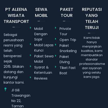
PT ALEENA
SEWA
PAKET
REPUTASI
WISATA
MOBIL
TOUR
YANG
TRANSPORT
TELAH
TERUJI
Mobil
Private
Dengan
Tour
Sebagai
Kami tidak
Sopir
Open Trip
perusahaan
hanya
Mobil Lepas
resmi yang
Paket
menjanjikan
Kunci
telah
Snorkeling
kualitas, kami
membuktikan
beroperasi
Paket Sewa
Paket
standar
sejak
Mobil
Diving
profesionalisme
2015. Silakan
Syarat &
Tiket Fast
dan layanan
datang dan
Ketentuan
yang selalu
Boat
kami jaga.
kunjungi
Reviews
kantor kami.
Jl Gili
Trawangan
No 22,
Taman