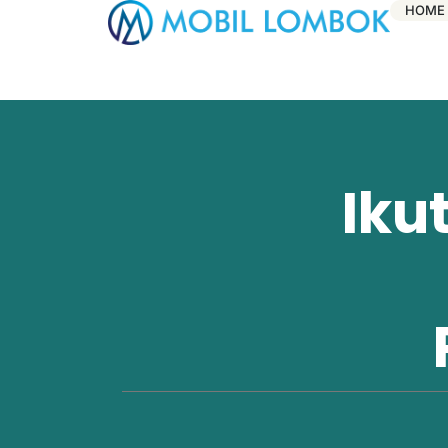
HOME
Iku