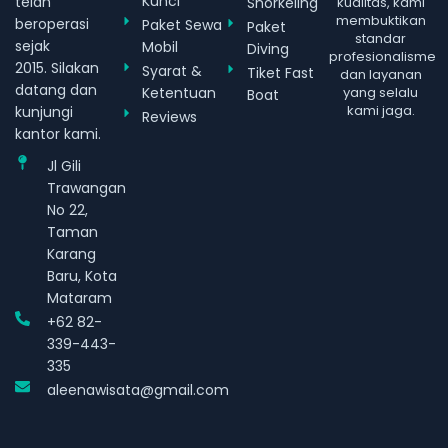
Kunci
telah
Snorkeling
kualitas, kami
membuktikan
beroperasi
Paket Sewa
Paket
standar
sejak
Mobil
Diving
profesionalisme
2015. Silakan
Syarat &
Tiket Fast
dan layanan
datang dan
Ketentuan
yang selalu
Boat
kami jaga.
kunjungi
Reviews
kantor kami.
Jl Gili
Trawangan
No 22,
Taman
Karang
Baru, Kota
Mataram
+62 82-
339-443-
335
aleenawisata@gmail.com