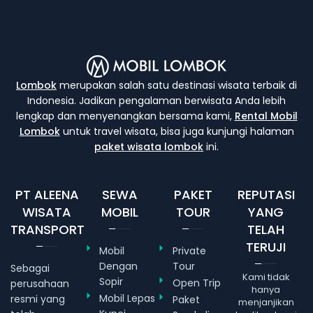
Lombok
merupakan salah satu destinasi wisata terbaik di
Indonesia. Jadikan pengalaman berwisata Anda lebih
lengkap dan menyenangkan bersama kami,
Rental Mobil
Lombok
untuk travel wisata, bisa juga kunjungi halaman
paket wisata lombok
ini.
PT ALEENA
SEWA
PAKET
REPUTASI
WISATA
MOBIL
TOUR
YANG
TRANSPORT
TELAH
TERUJI
Mobil
Private
Dengan
Tour
Sebagai
Kami tidak
Sopir
Open Trip
perusahaan
hanya
Mobil Lepas
resmi yang
Paket
menjanjikan