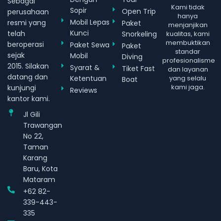
Sebagai
Kami tidak
Sopir
Open Trip
perusahaan
hanya
Mobil Lepas
resmi yang
Paket
menjanjikan
Kunci
telah
Snorkeling
kualitas, kami
membuktikan
beroperasi
Paket Sewa
Paket
standar
sejak
Mobil
Diving
profesionalisme
2015. Silakan
Syarat &
Tiket Fast
dan layanan
datang dan
Ketentuan
yang selalu
Boat
kami jaga.
kunjungi
Reviews
kantor kami.
Jl Gili
Trawangan
No 22,
Taman
Karang
Baru, Kota
Mataram
+62 82-
339-443-
335