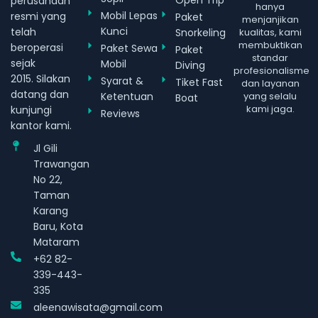
Open Trip
perusahaan
hanya
Mobil Lepas
resmi yang
Paket
menjanjikan
Kunci
telah
Snorkeling
kualitas, kami
membuktikan
beroperasi
Paket Sewa
Paket
standar
sejak
Mobil
Diving
profesionalisme
2015. Silakan
Syarat &
Tiket Fast
dan layanan
datang dan
Ketentuan
yang selalu
Boat
kami jaga.
kunjungi
Reviews
kantor kami.
Jl Gili
Trawangan
No 22,
Taman
Karang
Baru, Kota
Mataram
+62 82-
339-443-
335
aleenawisata@gmail.com