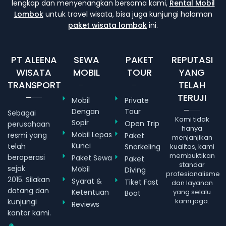
lengkap dan menyenangkan bersama kami,
Rental Mobil
Lombok
untuk travel wisata, bisa juga kunjungi halaman
paket wisata lombok
ini.
PT ALEENA
SEWA
PAKET
REPUTASI
WISATA
MOBIL
TOUR
YANG
TRANSPORT
TELAH
TERUJI
Mobil
Private
Dengan
Tour
Sebagai
Kami tidak
Sopir
Open Trip
perusahaan
hanya
Mobil Lepas
resmi yang
Paket
menjanjikan
Kunci
telah
Snorkeling
kualitas, kami
membuktikan
beroperasi
Paket Sewa
Paket
standar
sejak
Mobil
Diving
profesionalisme
2015. Silakan
Syarat &
Tiket Fast
dan layanan
datang dan
Ketentuan
yang selalu
Boat
kami jaga.
kunjungi
Reviews
kantor kami.