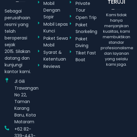
TERUJI
Mobil
Private
Dengan
Tour
Sebagai
Kami tidak
Sopir
Open Trip
perusahaan
hanya
Mobil Lepas
resmi yang
Paket
menjanjikan
Kunci
telah
Snorkeling
kualitas, kami
membuktikan
beroperasi
Paket Sewa
Paket
standar
sejak
Mobil
Diving
profesionalisme
2015. Silakan
Syarat &
Tiket Fast
dan layanan
datang dan
Ketentuan
yang selalu
Boat
kami jaga.
kunjungi
Reviews
kantor kami.
Jl Gili
Trawangan
No 22,
Taman
Karang
Baru, Kota
Mataram
+62 82-
339-443-