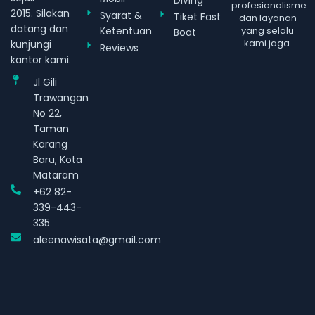
profesionalisme
2015. Silakan
Syarat &
Tiket Fast
dan layanan
datang dan
Ketentuan
yang selalu
Boat
kami jaga.
kunjungi
Reviews
kantor kami.
Jl Gili
Trawangan
No 22,
Taman
Karang
Baru, Kota
Mataram
+62 82-
339-443-
335
aleenawisata@gmail.com