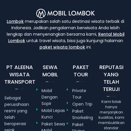
Lombok
merupakan salah satu destinasi wisata terbaik di
Indonesia. Jadikan pengalaman berwisata Anda lebih
lengkap dan menyenangkan bersama kami,
Rental Mobil
Lombok
untuk travel wisata, bisa juga kunjungi halaman
paket wisata lombok
ini.
PT ALEENA
SEWA
PAKET
REPUTASI
WISATA
MOBIL
TOUR
YANG
TRANSPORT
TELAH
TERUJI
Mobil
Private
Dengan
Tour
Sebagai
Kami tidak
Sopir
Open Trip
perusahaan
hanya
Mobil Lepas
resmi yang
Paket
menjanjikan
Kunci
telah
Snorkeling
kualitas, kami
membuktikan
beroperasi
Paket Sewa
Paket
standar
sejak
Mobil
Diving