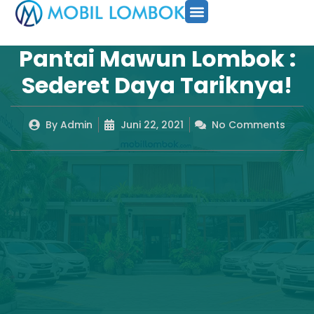
SEWA MOBIL
PAKET TOUR
CARA PESAN
Pantai Mawun Lombok :
Sederet Daya Tariknya!
By
Admin
Juni 22, 2021
No Comments