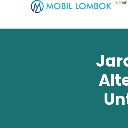
HOME
Jar
Alt
Un