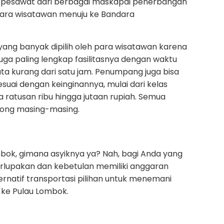
nis pesawat dari berbagai maskapai penerbangan
para wisatawan menuju ke Bandara
yang banyak dipilih oleh para wisatawan karena
uga paling lengkap fasilitasnya dengan waktu
ta kurang dari satu jam. Penumpang juga bisa
uai dengan keinginannya, mulai dari kelas
a ratusan ribu hingga jutaan rupiah. Semua
ntong masing-masing.
ombok, gimana asyiknya ya? Nah, bagi Anda yang
erlupakan dan kebetulan memiliki anggaran
ternatif transportasi pilihan untuk menemani
i ke Pulau Lombok.