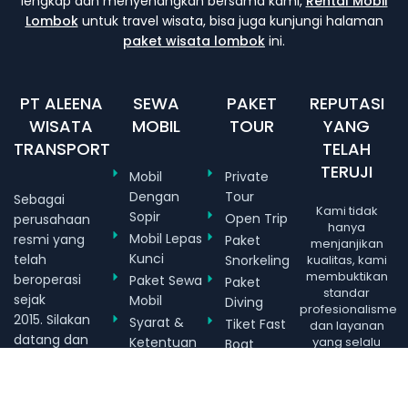
lengkap dan menyenangkan bersama kami,
Rental Mobil
Lombok
untuk travel wisata, bisa juga kunjungi halaman
paket wisata lombok
ini.
PT ALEENA
SEWA
PAKET
REPUTASI
WISATA
MOBIL
TOUR
YANG
TRANSPORT
TELAH
TERUJI
Mobil
Private
Dengan
Tour
Sebagai
Kami tidak
Sopir
Open Trip
perusahaan
hanya
Mobil Lepas
resmi yang
Paket
menjanjikan
Kunci
telah
Snorkeling
kualitas, kami
membuktikan
beroperasi
Paket Sewa
Paket
standar
sejak
Mobil
Diving
profesionalisme
2015. Silakan
Syarat &
Tiket Fast
dan layanan
datang dan
Ketentuan
yang selalu
Boat
kami jaga.
kunjungi
Reviews
kantor kami.