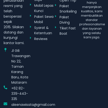
Open Trip
perusahaan
hanya
Mobil Lepas
resmi yang
Paket
menjanjikan
Kunci
telah
Snorkeling
kualitas, kami
membuktikan
beroperasi
Paket Sewa
Paket
standar
sejak
Mobil
Diving
profesionalisme
2015. Silakan
Syarat &
Tiket Fast
dan layanan
datang dan
Ketentuan
yang selalu
Boat
kami jaga.
kunjungi
Reviews
kantor kami.
Jl Gili
Trawangan
No 22,
Taman
Karang
Baru, Kota
Mataram
+62 82-
339-443-
335
aleenawisata@gmail.com