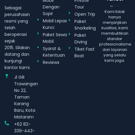
Mobil
Private
Dengan
Tour
Sebagai
Kami tidak
Sopir
Open Trip
perusahaan
hanya
Mobil Lepas
resmi yang
Paket
menjanjikan
Kunci
telah
Snorkeling
kualitas, kami
membuktikan
beroperasi
Paket Sewa
Paket
standar
sejak
Mobil
Diving
profesionalisme
2015. Silakan
Syarat &
Tiket Fast
dan layanan
datang dan
Ketentuan
yang selalu
Boat
kami jaga.
kunjungi
Reviews
kantor kami.
Jl Gili
Trawangan
No 22,
Taman
Karang
Baru, Kota
Mataram
+62 82-
339-443-