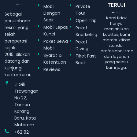
TERUJI
Mobil
Private
Dengan
Tour
Sebagai
Kami tidak
Sopir
Open Trip
perusahaan
hanya
Mobil Lepas
resmi yang
Paket
menjanjikan
Kunci
telah
Snorkeling
kualitas, kami
membuktikan
beroperasi
Paket Sewa
Paket
standar
sejak
Mobil
Diving
profesionalisme
2015. Silakan
Syarat &
Tiket Fast
dan layanan
datang dan
Ketentuan
yang selalu
Boat
kami jaga.
kunjungi
Reviews
kantor kami.
Jl Gili
Trawangan
No 22,
Taman
Karang
Baru, Kota
Mataram
+62 82-