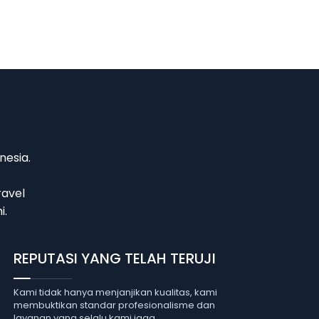
nesia.
ravel
i.
REPUTASI YANG TELAH TERUJI
Kami tidak hanya menjanjikan kualitas, kami
membuktikan standar profesionalisme dan
layanan yang selalu kami jaga.