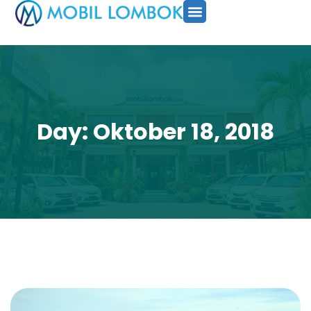
SEWA MOBIL
PAKET TOUR
CARA PESAN
Day: Oktober 18, 2018