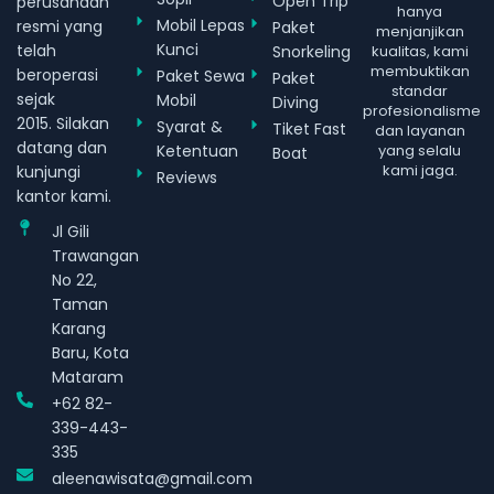
Open Trip
perusahaan
hanya
Mobil Lepas
resmi yang
Paket
menjanjikan
Kunci
telah
Snorkeling
kualitas, kami
membuktikan
beroperasi
Paket Sewa
Paket
standar
sejak
Mobil
Diving
profesionalisme
2015. Silakan
Syarat &
Tiket Fast
dan layanan
datang dan
Ketentuan
yang selalu
Boat
kami jaga.
kunjungi
Reviews
kantor kami.
Jl Gili
Trawangan
No 22,
Taman
Karang
Baru, Kota
Mataram
+62 82-
339-443-
335
aleenawisata@gmail.com