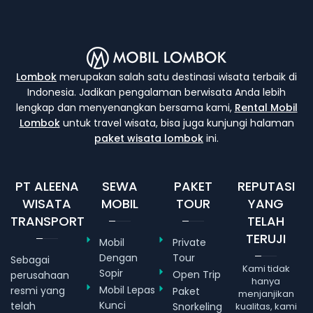
Lombok
merupakan salah satu destinasi wisata terbaik di
Indonesia. Jadikan pengalaman berwisata Anda lebih
lengkap dan menyenangkan bersama kami,
Rental Mobil
Lombok
untuk travel wisata, bisa juga kunjungi halaman
paket wisata lombok
ini.
PT ALEENA
SEWA
PAKET
REPUTASI
WISATA
MOBIL
TOUR
YANG
TRANSPORT
TELAH
TERUJI
Mobil
Private
Dengan
Tour
Sebagai
Kami tidak
Sopir
Open Trip
perusahaan
hanya
Mobil Lepas
resmi yang
Paket
menjanjikan
Kunci
telah
Snorkeling
kualitas, kami