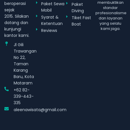
membuktikan
beroperasi
Paket Sewa
Paket
standar
sejak
Mobil
Diving
profesionalisme
2015. Silakan
Syarat &
Tiket Fast
dan layanan
datang dan
Ketentuan
yang selalu
Boat
kami jaga.
kunjungi
Reviews
kantor kami.
Jl Gili
Trawangan
No 22,
Taman
Karang
Baru, Kota
Mataram
+62 82-
339-443-
335
aleenawisata@gmail.com